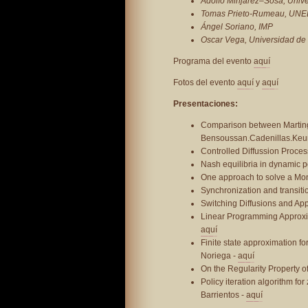
Adolfo Minjarez–Sosa, Univ
Tomas Prieto-Rumeau, UNE
Ángel Soriano, IMP
Oscar Vega, Universidad de
Programa del evento
aquí
Fotos del evento
aquí
y
aquí
Presentaciones:
Comparison between Martin
Bensoussan.Cadenillas.Keu
Controlled Diffussion Proce
Nash equilibria in dynamic 
One approach to solve a Mo
Synchronization and transiti
Switching Diffusions and App
Linear Programming Approxi
aquí
Finite state approximation 
Noriega -
aquí
On the Regularity Property 
Policy iteration algorithm fo
Barrientos -
aquí