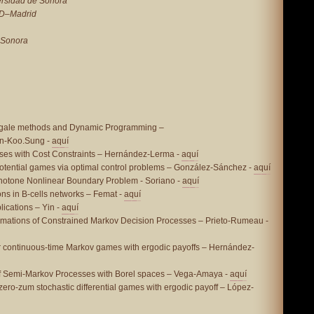
ersidad de Sonora
D–Madrid
 Sonora
gale methods and Dynamic Programming –
n-Koo.Sung -
aquí
sses with Cost Constraints – Hernández-Lerma -
aquí
potential games via optimal control problems – González-Sánchez -
aquí
notone Nonlinear Boundary Problem - Soriano -
aquí
ons in B-cells networks – Femat -
aquí
lications – Yin -
aquí
mations of Constrained Markov Decision Processes – Prieto-Rumeau -
for continuous-time Markov games with ergodic payoffs – Hernández-
of Semi-Markov Processes with Borel spaces – Vega-Amaya -
aquí
r zero-zum stochastic differential games with ergodic payoff – López-