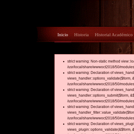
Inicio
Historia
Historial Académico
strict warning: Non-static method view::loa
/usr/local/share/wwwoct2018/50/modules
strict warning: Declaration of views_hand
views_handler::options_validate($form, &
/usr/local/share/wwwoct2018/50/modules/v
strict warning: Declaration of views_hand
views_handler::options_submit($form, &$
/usr/local/share/wwwoct2018/50/modules/v
strict warning: Declaration of views_han
views_handler_filter::value_validate($for
/usr/local/share/wwwoct2018/50/modules/
strict warning: Declaration of views_plug
views_plugin::options_validate(&$form, &