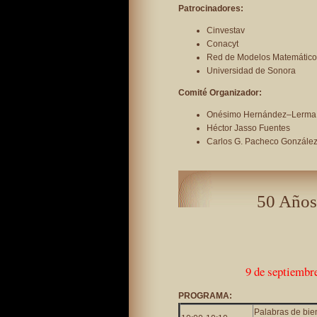
Patrocinadores:
Cinvestav
Conacyt
Red de Modelos Matemático
Universidad de Sonora
Comité Organizador:
Onésimo Hernández–Lerma
Héctor Jasso Fuentes
Carlos G. Pacheco Gonzále
50 Años
9 de septiembr
PROGRAMA:
Palabras de bie