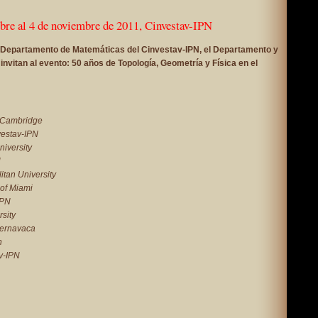
bre al 4 de noviembre de 2011, Cinvestav-IPN
l Departamento de Matemáticas del Cinvestav-IPN, el Departamento y
vitan al evento: 50 años de Topología, Geometría y Física en el
f Cambridge
estav-IPN
iversity
N
itan University
 of Miami
IPN
sity
uernavaca
n
av-IPN