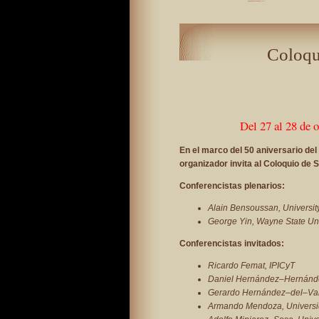
Coloqu
Del 27 al 28 de 
En el marco del 50 aniversario de
organizador invita al Coloquio de
Conferencistas plenarios:
Alain Bensoussan, University
George Yin, Wayne State Uni
Conferencistas invitados:
Ricardo Femat, IPICyT
Daniel Hernández–Hernánd
Gerardo Hernández–del–Vall
Armando Mendoza, Universid