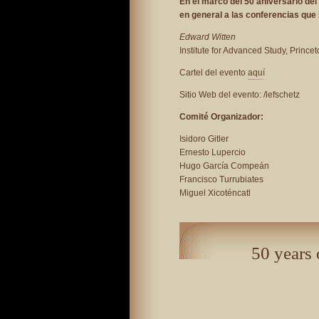
En el marco del 50 aniversario del
en general a las conferencias que 
Edward Witten
Institute for Advanced Study, Prince
Cartel del evento
aquí
Sitio Web del evento: /lefschetz
Comité Organizador:
Isidoro Gitler
Ernesto Lupercio
Hugo García Compeán
Francisco Turrubiates
Miguel Xicoténcatl
50 years