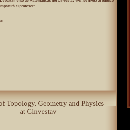
 Departamento de Matemáticas del Cinvestav-IPN, se invita al público
impartirá el profesor:
ton
 of Topology, Geometry and Physics
at Cinvestav