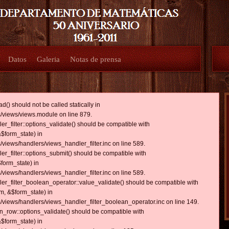
Datos
Galeria
Notas de prensa
d() should not be called statically in
/views/views.module on line 879.
ler_filter::options_validate() should be compatible with
$form_state) in
iews/handlers/views_handler_filter.inc on line 589.
ler_filter::options_submit() should be compatible with
form_state) in
iews/handlers/views_handler_filter.inc on line 589.
dler_filter_boolean_operator::value_validate() should be compatible with
m, &$form_state) in
views/handlers/views_handler_filter_boolean_operator.inc on line 149.
in_row::options_validate() should be compatible with
$form_state) in