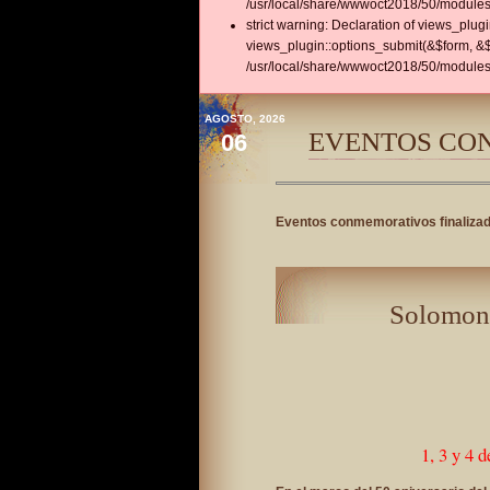
/usr/local/share/wwwoct2018/50/modules/
strict warning: Declaration of views_plu
views_plugin::options_submit(&$form, &$
/usr/local/share/wwwoct2018/50/modules/
AGOSTO, 2026
EVENTOS CO
06
Eventos conmemorativos finaliza
Solomon 
1, 3 y 4 