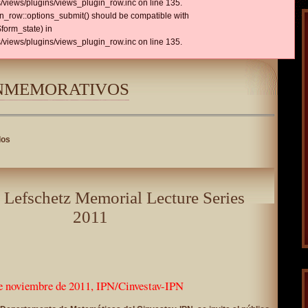
views/plugins/views_plugin_row.inc on line 135.
gin_row::options_submit() should be compatible with
form_state) in
views/plugins/views_plugin_row.inc on line 135.
NMEMORATIVOS
dos
Lefschetz Memorial Lecture Series
2011
de noviembre de 2011, IPN/Cinvestav-IPN