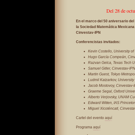
Del 28 de octu
En el marco del 50 aniversario de
la Sociedad Matemática Mexicana in
Cinvestav-IPN
Conferencistas invitados:
Kevin Costello, University o
Hugo García Compeán, Cinv
Razvan Gelca, Texas Tech Un
Samuel Gitler, Cinvestav-IP
Martin Guest, Tokyo Metropol
Ludmil Katzarkov, University
Jacob Mostovoy, Cinvestav-
Graeme Segal, Oxford Univer
Alberto Verjovsky, UNAM C
Edward Witten, IAS Princeto
Miguel Xicoténcatl, Cinvest
Cartel del evento
aquí
Programa
aquí