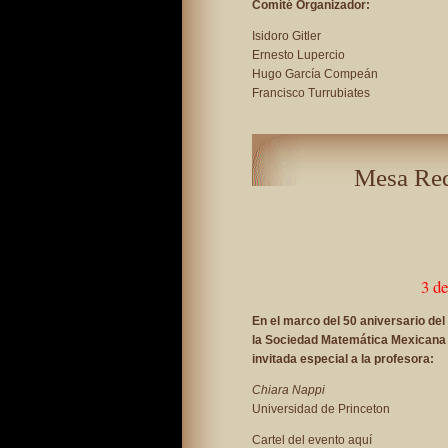
Comité Organizador:
Isidoro Gitler
Ernesto Lupercio
Hugo García Compeán
Francisco Turrubiates
Mesa Red
3 d
En el marco del 50 aniversario de
la Sociedad Matemática Mexicana i
invitada especial a la profesora:
Chiara Nappi
Universidad de Princeton
Cartel del evento
aquí