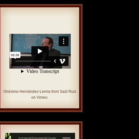
Onésimo Hernández-Lerma
from
Saúl Ruiz
on
Vimeo
.